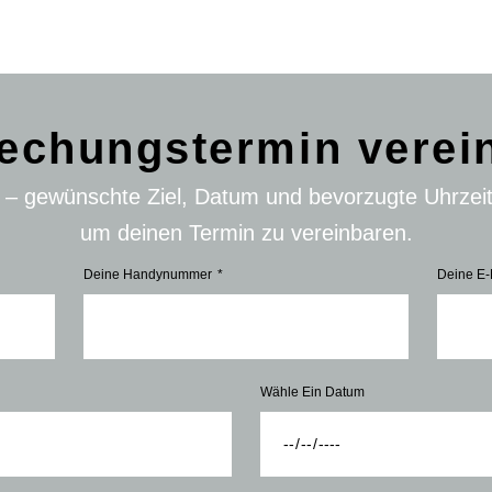
echungstermin verei
n – gewünschte Ziel, Datum und bevorzugte Uhrzei
um deinen Termin zu vereinbaren.
Deine Handynummer
Deine E-
Wähle Ein Datum