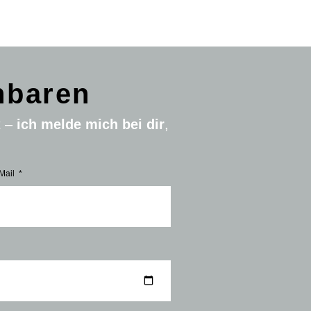
nbaren
t –
ich melde mich bei dir
,
Mail