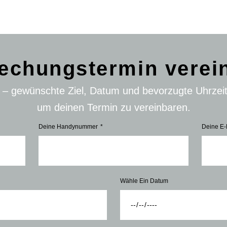
echungstermin verei
n – gewünschte Ziel, Datum und bevorzugte Uhrzei
um deinen Termin zu vereinbaren.
Deine Handynummer
Deine E-
Wähle Ein Datum