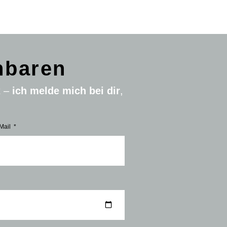
nbaren
t –
ich melde mich bei dir
,
Mail