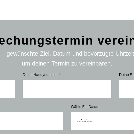
echungstermin verei
n – gewünschte Ziel, Datum und bevorzugte Uhrzei
um deinen Termin zu vereinbaren.
Deine Handynummer
Deine E-
Wähle Ein Datum