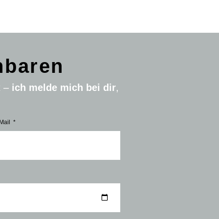
nbaren
t –
ich melde mich bei dir
,
Mail