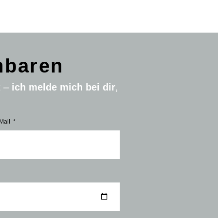
nbaren
t –
ich melde mich bei dir
,
Mail