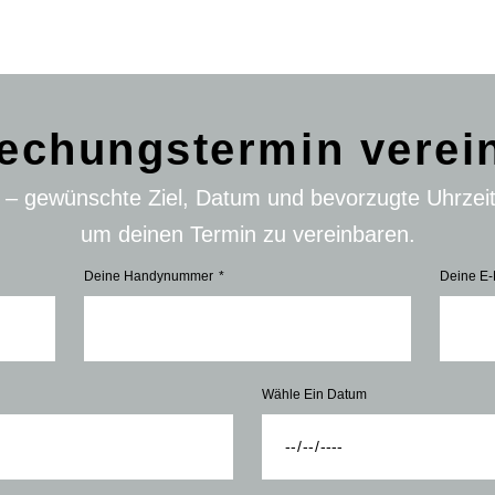
echungstermin verei
n – gewünschte Ziel, Datum und bevorzugte Uhrzei
um deinen Termin zu vereinbaren.
Deine Handynummer
Deine E-
Wähle Ein Datum