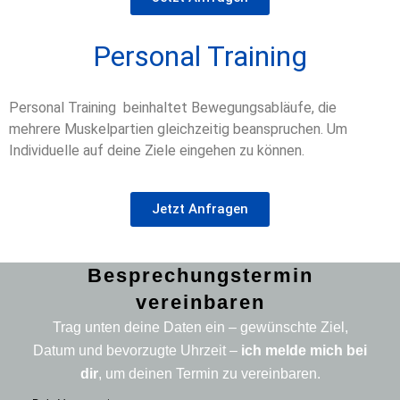
Personal Training
Personal Training beinhaltet Bewegungsabläufe, die
mehrere Muskelpartien gleichzeitig beanspruchen. Um
Individuelle auf deine Ziele eingehen zu können.
Jetzt Anfragen
Besprechungstermin
vereinbaren
Trag unten deine Daten ein – gewünschte Ziel,
Datum und bevorzugte Uhrzeit –
ich melde mich bei
dir
, um deinen Termin zu vereinbaren.