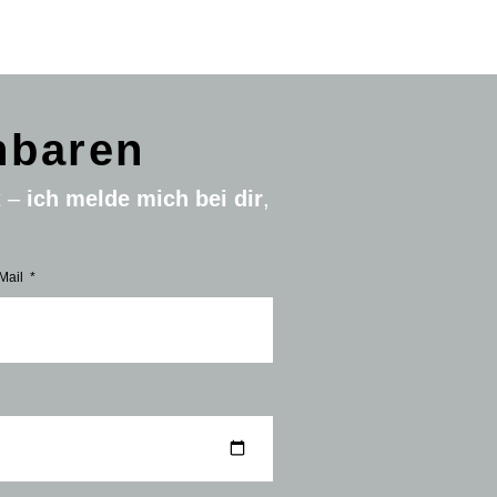
nbaren
t –
ich melde mich bei dir
,
Mail