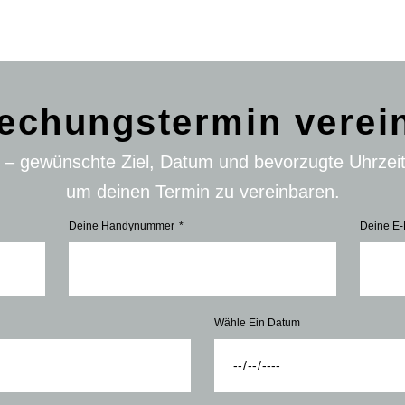
echungstermin verei
n – gewünschte Ziel, Datum und bevorzugte Uhrzei
um deinen Termin zu vereinbaren.
Deine Handynummer
Deine E-
Wähle Ein Datum