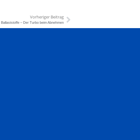
Vorheriger Beitrag
Ballaststoffe – Der Turbo beim Abnehmen