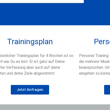
Trainingsplan
Pers
sönlicher Trainingsplan für 4 Wochen ist so
Personal Trainin
ell wie Du es bist. Er ist ganz auf Deine
die mehrere Muske
che Verfassung aber auch auf deine
beanspruchen. Um 
iten und deine Ziele abgestimmt
eingehen zu könn
Jetzt Anfragen