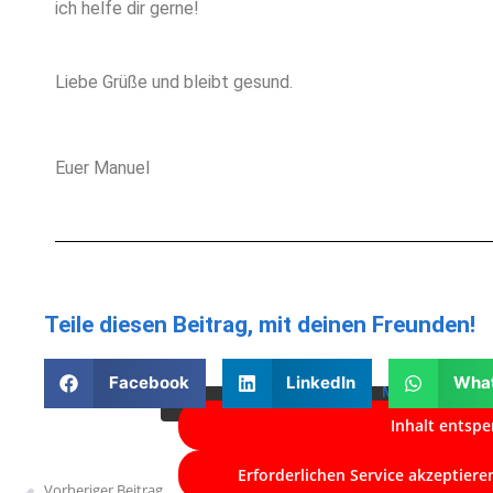
ich helfe dir gerne!
Liebe Grüße und bleibt gesund.
Euer Manuel
Sie sehen gerade einen Platzhalterinh
Teile diesen Beitrag, mit deinen Freunden!
eigentlichen Inhalt zuzugreifen, klicken Sie
beachten Sie, dass dabei Daten an Dritt
Facebook
LinkedIn
Wha
Mehr Informat
Inhalt entspe
Erforderlichen Service akzeptiere
Vorheriger Beitrag