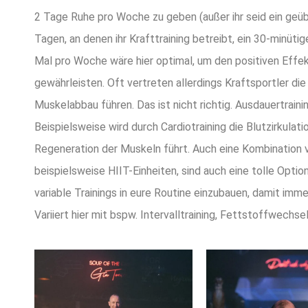
2 Tage Ruhe pro Woche zu geben (außer ihr seid ein geübt
Tagen, an denen ihr Krafttraining betreibt, ein 30-minüti
Mal pro Woche wäre hier optimal, um den positiven Effe
gewährleisten. Oft vertreten allerdings Kraftsportler d
Muskelabbau führen. Das ist nicht richtig. Ausdauertrai
Beispielsweise wird durch Cardiotraining die Blutzirkulat
Regeneration der Muskeln führt. Auch eine Kombination v
beispielsweise HIIT-Einheiten, sind auch eine tolle Opti
variable Trainings in eure Routine einzubauen, damit im
Variiert hier mit bspw. Intervalltraining, Fettstoffwechsel