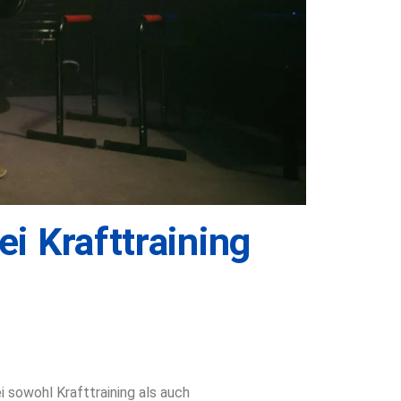
ei Krafttraining
g
i sowohl Krafttraining als auch