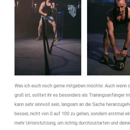
Was ich euch noch gerne mitgeben möchte: Auch wenn di
groß ist, solltet ihr es besonders als Trainingsanfänger m
kann sehr sinnvoll sein, langsam an die Sache heranzuge
besser, nicht von 0 auf 100 zu gehen, sondern erstmal ei
mehr Unterstützung, um richtig durchzustarten und deine 