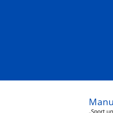
Manu
„Sport un