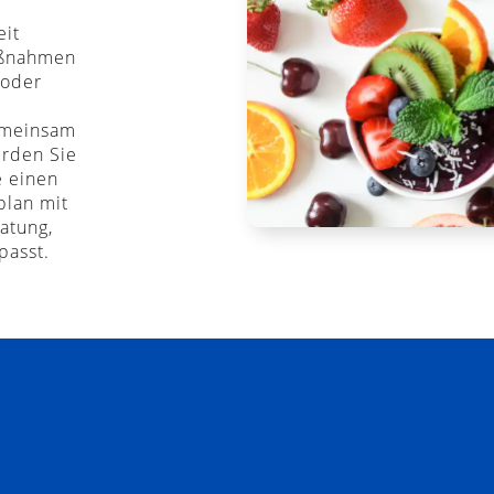
eit
aßnahmen
 oder
emeinsam
erden Sie
e einen
plan mit
atung,
passt.