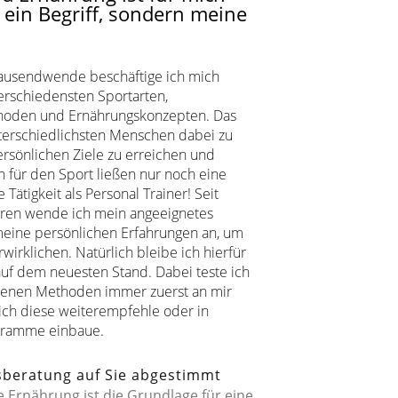
 ein Begriff, sondern meine
rtausendwende beschäftige ich mich
verschiedensten Sportarten,
hoden und Ernährungskonzepten. Das
terschiedlichsten Menschen dabei zu
ersönlichen Ziele zu erreichen und
 für den Sport ließen nur noch eine
 Tätigkeit als Personal Trainer! Seit
ren wende ich mein angeeignetes
eine persönlichen Erfahrungen an, um
wirklichen. Natürlich bleibe ich hierfür
uf dem neuesten Stand. Dabei teste ich
denen Methoden immer zuerst an mir
 ich diese weiterempfehle oder in
gramme einbaue.
beratung auf Sie abgestimmt
 Ernährung ist die Grundlage für eine