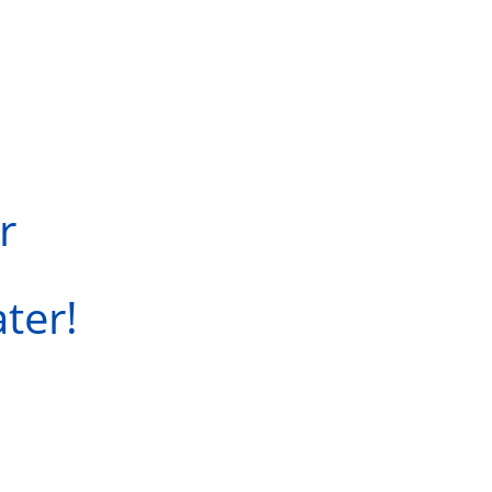
r
ter!