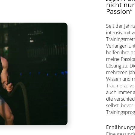
nicht nur
Passion“
Seit der Jah
intensiv mit 
Trainingsmet
Verlangen un
helfen ihre p
meine Passion
Lösung zu: Die
mehreren Jah
Wissen und m
Träume zu ver
auch immer a
die verschie
selbst, bevor
Trainingspro
Ernährungs
Eine gesunde