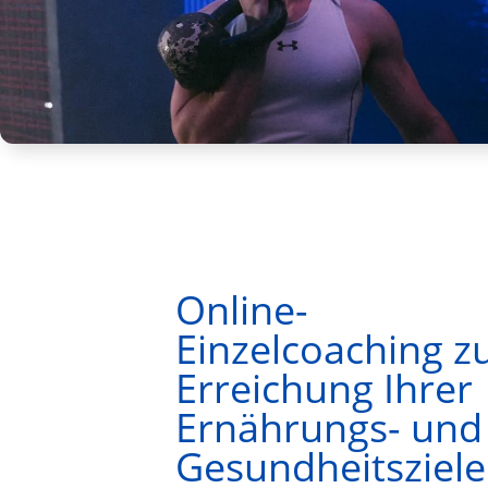
Online-
Einzelcoaching z
Erreichung Ihrer
Ernährungs- und
Gesundheitsziele